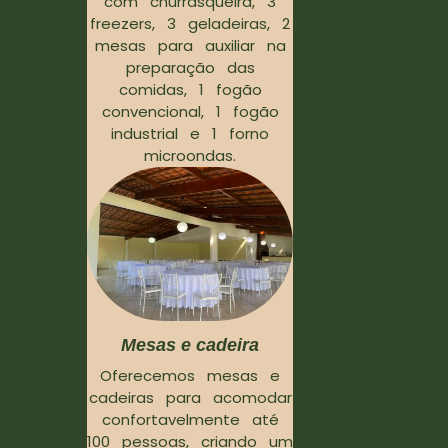
com churrasqueira, 3
freezers, 3 geladeiras, 2
mesas para auxiliar na
preparação das
comidas, 1 fogão
convencional, 1 fogão
industrial e 1 forno
microondas.
Mesas e cadeira
Oferecemos mesas e
cadeiras para acomodar
confortavelmente até
100 pessoas, criando um